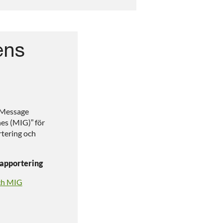
ens
 ”Message
es (MIG)” för
rtering och
rapportering
ch MIG