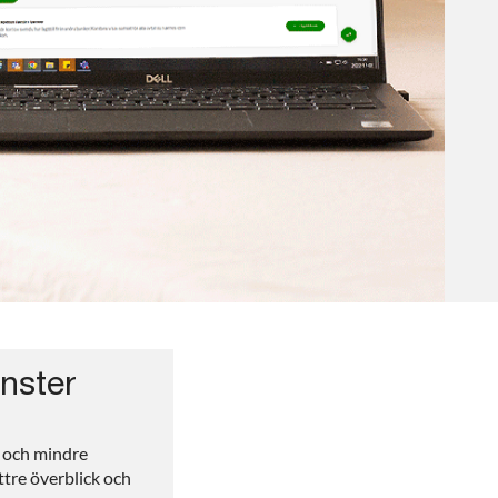
änster
 och mindre
ttre överblick och