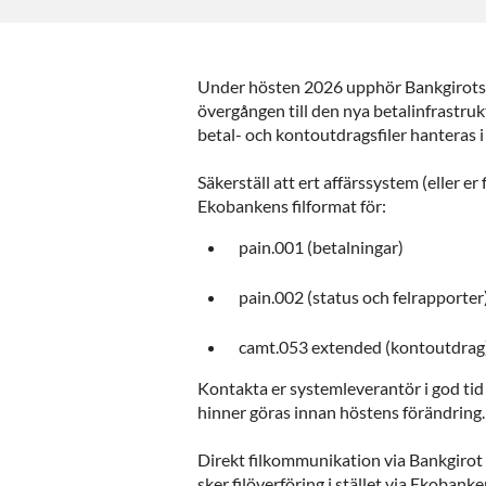
Under hösten 2026 upphör Bankgirots 
övergången till den nya betalinfrastru
betal- och kontoutdragsfiler hanteras 
Säkerställ att ert affärssystem (eller er
Ekobankens filformat för:
pain.001 (betalningar)
pain.002 (status och felrapporter
camt.053 extended (kontoutdrag
Kontakta er systemleverantör i god ti
hinner göras innan höstens förändring.
Direkt filkommunikation via Bankgiro
sker filöverföring i stället via Ekobanken