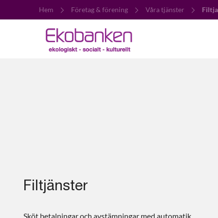
Hem
Företag & förening
Våra tjänster
Filtj
Filtjänster
Sköt betalningar och avstämningar med automatik.