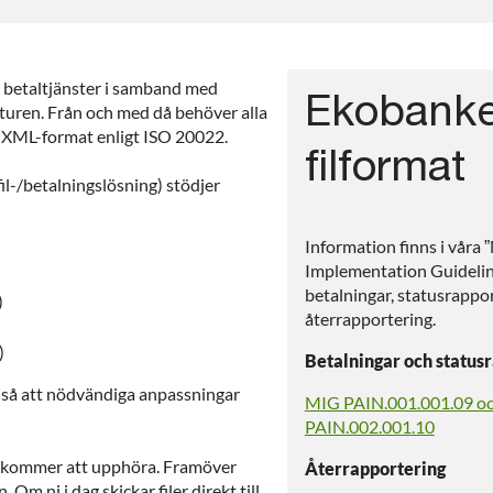
betaltjänster i samband med
Ekobank
kturen. Från och med då behöver alla
i XML-format enligt ISO 20022.
filformat
 fil-/betalningslösning) stödjer
Information finns i våra
Implementation Guidelin
betalningar, statusrappo
)
återrapportering.
)
Betalningar och status
d så att nödvändiga anpassningar
MIG PAIN.001.001.09 o
PAIN.002.001.10
t kommer att upphöra. Framöver
Återrapportering
. Om ni i dag skickar filer direkt till