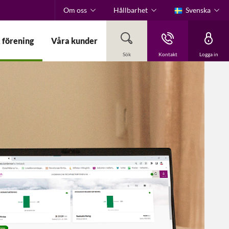
Om oss
Hållbarhet
Svenska
 förening
Våra kunder
Sök
Kontakt
Logga in