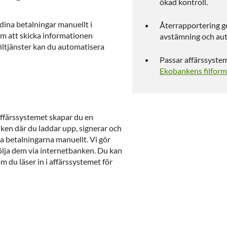
ökad kontroll.
ina betalningar manuellt i
Återrapportering g
m att skicka informationen
avstämning och au
filtjänster kan du automatisera
Passar affärssyste
Ekobankens filform
affärssystemet skapar du en
anken där du laddar upp, signerar och
ra betalningarna manuellt. Vi gör
följa dem via internetbanken. Du kan
m du läser in i affärssystemet för