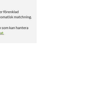
er förenklad
tomatisk matchning.
m som kan hantera
at.