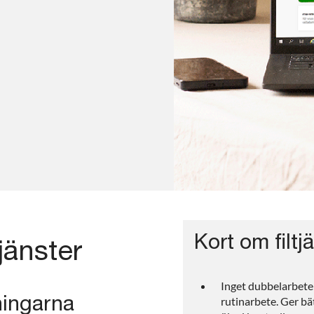
Kort om filtj
tjänster
Inget dubbelarbete
rutinarbete. Ger bä
ningarna