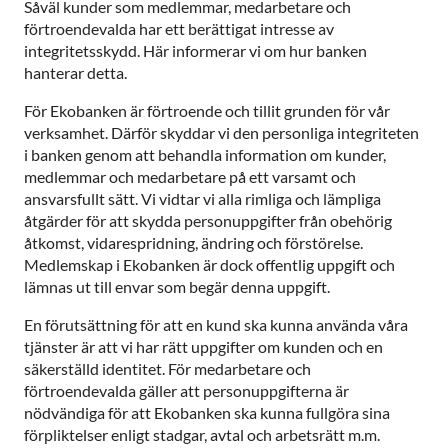
Såväl kunder som medlemmar, medarbetare och
förtroendevalda har ett berättigat intresse av
integritetsskydd. Här informerar vi om hur banken
hanterar detta.
För Ekobanken är förtroende och tillit grunden för vår
verksamhet. Därför skyddar vi den personliga integriteten
i banken genom att behandla information om kunder,
medlemmar och medarbetare på ett varsamt och
ansvarsfullt sätt. Vi vidtar vi alla rimliga och lämpliga
åtgärder för att skydda personuppgifter från obehörig
åtkomst, vidarespridning, ändring och förstörelse.
Medlemskap i Ekobanken är dock offentlig uppgift och
lämnas ut till envar som begär denna uppgift.
En förutsättning för att en kund ska kunna använda våra
tjänster är att vi har rätt uppgifter om kunden och en
säkerställd identitet. För medarbetare och
förtroendevalda gäller att personuppgifterna är
nödvändiga för att Ekobanken ska kunna fullgöra sina
förpliktelser enligt stadgar, avtal och arbetsrätt m.m.