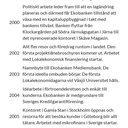
Politiskt arbete leder fram till att en lagändring
planeras och därmed får Ekobanken tillstånd att
växa med en kapitaluppbyggnad i takt med
2000
bankens tillväxt. Banken flyttar från
Klockargården på Södra Järnvägsgatan i Järna till
det nyrenoverade kontoret i Skäve Magasin.
Allt fler resor och föredrag runtom i landet. Den
2002
första projektlånebroschyren kommer ut. Arbetet
med Lokalekonomisk finansiering startar.
Namnbyte till Ekobanken Medlemsbank. De
2003
första ideella ombuden börjar. De första
Lokalekonomidagarna vid Växjö Universitet hålls.
Idéarbete i förtroendekretsen och enkät till
2004
kunderna. Ekobanken är medgrundare till
Sveriges Kreditgarantiförening.
Kontoret i Gamla Stan i Stockholm öppnas och
2005
resorna för att besöka kunder i Göteborg blir allt
tätare. Arbetet med mikrofinans i Sverige startar.