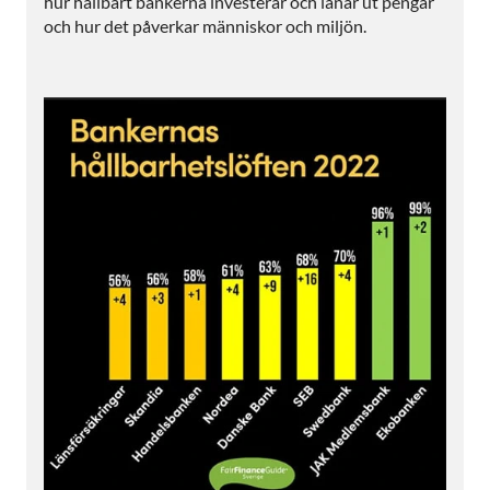
hur hållbart bankerna investerar och lånar ut pengar
och hur det påverkar människor och miljön.