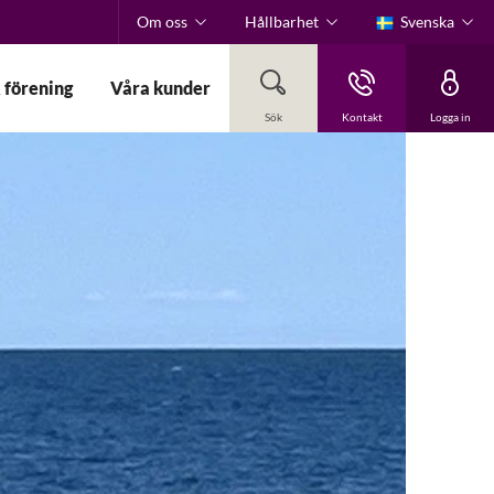
Om oss
Hållbarhet
Svenska
 förening
Våra kunder
Sök
Kontakt
Logga in