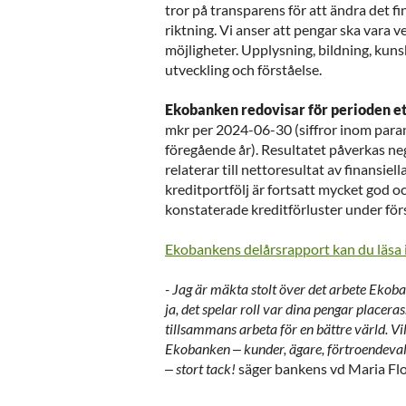
tror på transparens för att ändra det fi
riktning. Vi anser att pengar ska vara v
möjligheter. Upplysning, bildning, kun
utveckling och förståelse.
Ekobanken redovisar för perioden et
mkr per 2024-06-30 (siffror inom para
föregående år). Resultatet påverkas ne
relaterar till nettoresultat av finansiel
kreditportfölj är fortsatt mycket god o
konstaterade kreditförluster under förs
Ekobankens delårsrapport kan du läsa i 
- Jag är mäkta stolt över det arbete Ekoba
ja, det spelar roll var dina pengar placeras
tillsammans arbeta för en bättre värld. 
Ekobanken – kunder, ägare, förtroendeva
– stort tack!
säger bankens vd Maria Fl