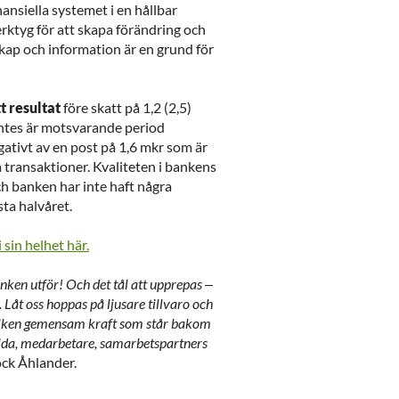
nansiella systemet i en hållbar
erktyg för att skapa förändring och
skap och information är en grund för
t resultat
före skatt på 1,2 (2,5)
ntes är motsvarande period
gativt av en post på 1,6 mkr som är
la transaktioner. Kvaliteten i bankens
ch banken har inte haft några
ta halvåret.
sin helhet här.
nken utför! Och det tål att upprepas –
. Låt oss hoppas på ljusare tillvaro och
Vilken gemensam kraft som står bakom
lda, medarbetare, samarbetspartners
ock Åhlander.