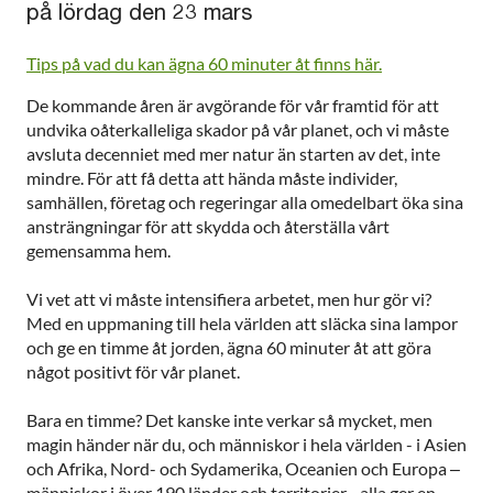
på lördag den 23 mars
Tips på vad du kan ägna 60 minuter åt finns här.
De kommande åren är avgörande för vår framtid för att
undvika oåterkalleliga skador på vår planet, och vi måste
avsluta decenniet med mer natur än starten av det, inte
mindre. För att få detta att hända måste individer,
samhällen, företag och regeringar alla omedelbart öka sina
ansträngningar för att skydda och återställa vårt
gemensamma hem.
Vi vet att vi måste intensifiera arbetet, men hur gör vi?
Med en uppmaning till hela världen att släcka sina lampor
och ge en timme åt jorden, ägna 60 minuter åt att göra
något positivt för vår planet.
Bara en timme? Det kanske inte verkar så mycket, men
magin händer när du, och människor i hela världen - i Asien
och Afrika, Nord- och Sydamerika, Oceanien och Europa –
människor i över 190 länder och territorier - alla ger en