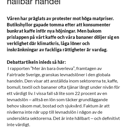
hållbar handel
Våren har präglats av protester mot höga matpriser.
Butikshyllor gapade tomma efter att konsumenter
bunkrat kaffe inför nya höjningar. Men bakom
prislappen på vårt kaffe och våra bananer döljer sig en
verklighet där klimatkris, låga löner och
inskränkningar av fackliga rättigheter är vardag.
Debattartikeln inleds så här:
I rapporten ”Mer än bara överleva”, framtagen av
Fairtrade Sverige, granskas levnadslöner i den globala
handeln. Den visar att anställda inom sektorerna te, kaffe,
bomull, textil och bananer ofta tjänar långt under nivån för
ett värdigt liv. I vissa fall så lite som 22 procent av en
levnadslön – alltså en lön som täcker grundläggande
behov såsom mat, bostad och sjukvård. Faktum är att
nivåerna inte når upp till levnadslön i någon av de
undersökta sektorerna. Det är inte hållbart – och definitivt
inte värdigt.