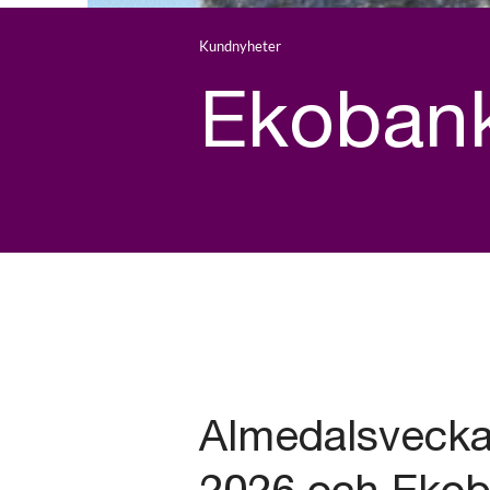
Kundnyheter
Ekobank
Almedalsvecka