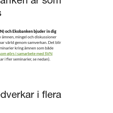
anken är som
s
) och Ekobanken bjuder in dig
 ämnen, mingel och diskussioner
lbar värld genom samverkan. Det blir
eminarier kring ämnen som både
om görs i samarbete med SVN
i fler seminarier, se nedan).
erkar i flera