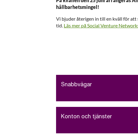
På kvällen den 25 juni arrangeras A
hållbarhetsmingel!
Vi bjuder återigen in till en kväll för at
tid.
Läs mer på Social Venture Network
Snabbvägar
Konton och tjänster