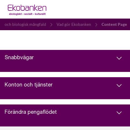
at och biologisk mångfald
Vad gör Ekobanken
Content Page
Snabbvägar
Konton och tjänster
Förändra pengaflödet