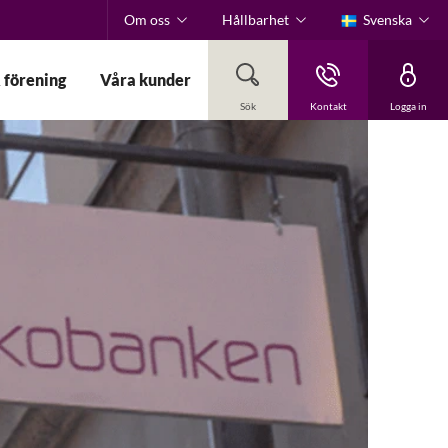
Om oss
Hållbarhet
Svenska
 förening
Våra kunder
Sök
Kontakt
Logga in