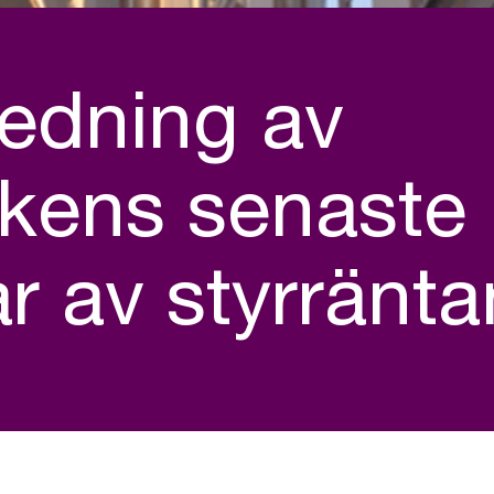
edning av
kens senaste
r av styrränta