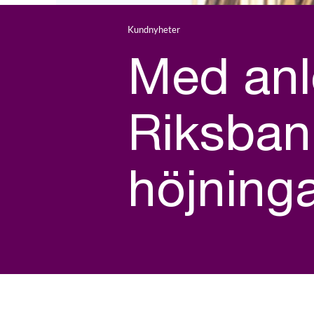
Kundnyheter
Med anl
Riksban
höjninga