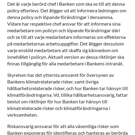
Det är varje berörd chef i Banken som ska se till att denna
policy efterlevs. Det åligger vd att informera ledningen om
denna policy och löpande förändringar i densamma.
Vidare har respektive chef ansvar för att informera sina
medarbetare om policyn och löpande förändringar däri
och se till att varje medarbetare informeras om effekterna
på medarbetarnas arbetsuppgifter. Det åligger dessutom
varje enskild medarbetare att skaffa sig kännedom om
innehållet i policyn. Aktuell version av dessa riktlinjer ska
finnas tillgänglig för alla medarbetare i Bankens intranät.
Styrelsen har det yttersta ansvaret för översynen av
Bankens klimatrelaterade risker, samt övriga
hållbarhetsrelaterade risker, och hur Banken tar hänsyn till
klimatförändringarna. Vd, tillika hållbarhetsansvarig, fattar
beslut om riktlinjer för hur Banken tar hänsyn till
klimatrelaterade risker och klimatförändringarna i
verksamheten.
Riskansvarig ansvarar för att alla väsentliga risker som
Banken exponeras för identifieras och hanteras av berörda