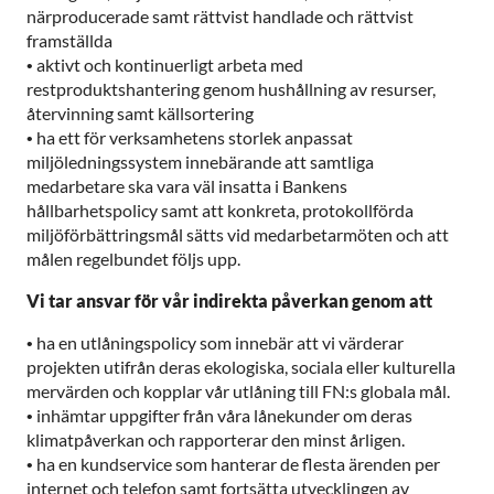
närproducerade samt rättvist handlade och rättvist
framställda
•
aktivt och kontinuerligt arbeta med
restproduktshantering genom hushållning av resurser,
återvinning samt källsortering
•
ha ett för verksamhetens storlek anpassat
miljöledningssystem innebärande att samtliga
medarbetare ska vara väl insatta i Bankens
hållbarhetspolicy samt att konkreta, protokollförda
miljöförbättringsmål sätts vid medarbetarmöten och att
målen regelbundet följs upp.
Vi tar ansvar för vår indirekta påverkan genom att
•
ha en utlåningspolicy som innebär att vi värderar
projekten utifrån deras ekologiska, sociala eller kulturella
mervärden och kopplar vår utlåning till FN:s globala mål.
•
inhämtar uppgifter från våra lånekunder om deras
klimatpåverkan och rapporterar den minst årligen.
•
ha en kundservice som hanterar de flesta ärenden per
internet och telefon samt fortsätta utvecklingen av