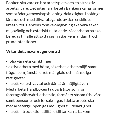
Banken ska vara en bra arbetsplats och en attraktiv
arbetsgivare. Det interna arbetet i Banken ska ha former
som stöder gemenskapsbildning, delaktighet, livslångt
lärande och med tillvaratagande av den enskildes
kreativitet. Bankens fysiska omgivning ska vara säker,
miljövänlig och estetiskt tilltalande. Medarbetarna ska
beredas tillfälle att sätta sig in i Bankens ändamål och
grundintentioner.
Vi tar det ansvaret genom att
•
följa våra etiska riktlinjer
•
aktivt arbeta med hälsa, säkerhet, arbetsmiljö samt
frågor som jämställdhet, mångfald och mänskliga
rättigheter
•
ha ett kollektivavtal och där så är möjligt även i
Medarbetarhandboken ta upp frågor som rör
företagshälsovård, arbetstid, förmåner såsom friskvård
samt pensioner och försäkringar. I detta arbete ska
medarbetargruppen ges möjlighet till delaktighet.
• ha ett introduktionstillfälle till tankarna bakom