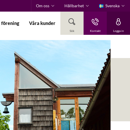
Om oss
Hållbarhet
Svenska
 förening
Våra kunder
Sök
Kontakt
Logga in