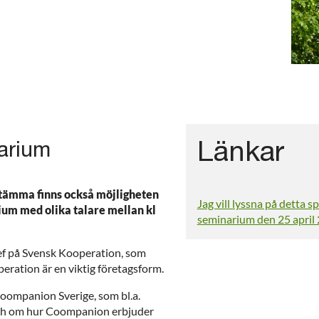
Länkar
narium
tämma finns också möjligheten
Jag vill lyssna på detta 
rium med olika talare mellan kl
seminarium den 25 april
f på Svensk Kooperation, som
eration är en viktig företagsform.
ompanion Sverige, som bl.a.
ch om hur Coompanion erbjuder