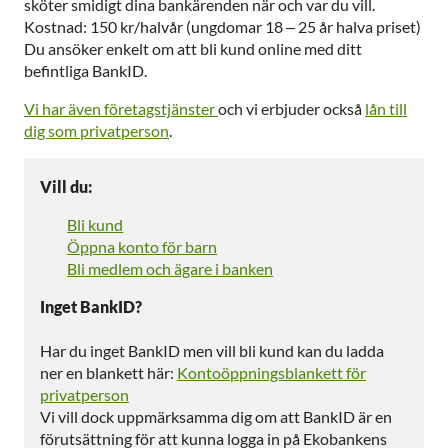
sköter smidigt dina bankärenden när och var du vill.
Kostnad: 150 kr/halvår (ungdomar 18 – 25 år halva priset)
Du ansöker enkelt om att bli kund online med ditt
befintliga BankID.
Vi har även företagstjänster
och vi erbjuder också
lån till
dig som privatperson
.
Vill du:
Bli kund
Öppna konto för barn
Bli medlem och ägare i banken
Inget BankID?
Har du inget BankID men vill bli kund kan du ladda
ner en blankett här:
Kontoöppningsblankett för
privatperson
Vi vill dock uppmärksamma dig om att BankID är en
förutsättning för att kunna logga in på Ekobankens